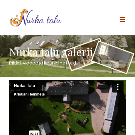
Nurka talu galerii
Pildid, videod ja kaunid hetked