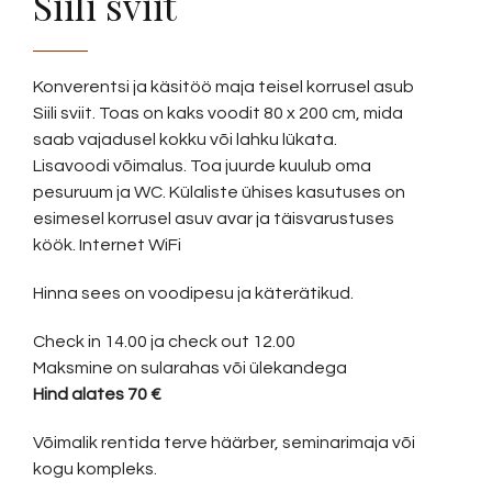
Siili sviit
Konverentsi ja käsitöö maja teisel korrusel asub
Siili sviit. Toas on kaks voodit 80 x 200 cm, mida
saab vajadusel kokku või lahku lükata.
Lisavoodi võimalus. Toa juurde kuulub oma
pesuruum ja WC. Külaliste ühises kasutuses on
esimesel korrusel asuv avar ja täisvarustuses
köök. Internet WiFi
Hinna sees on voodipesu ja käterätikud.
Check in 14.00 ja check out 12.00
Maksmine on sularahas või ülekandega
Hind alates 70 €
Võimalik rentida terve häärber, seminarimaja või
kogu kompleks.